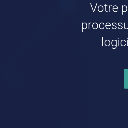
Votre p
processu
logi