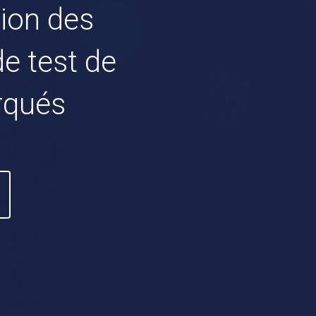
tion des
e test de
rqués